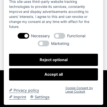
This site uses third-party website tracking
Es gibt keine Veranstaltungen an diesem Tag.
technologies to provide its services, constantly
Hinweis
improve and display advertisements according to
users' interests. I agree to this and can revoke or
change my consent at any time with effect for the
Juli
Aktueller Monat
Sep.
future.
Necessary
Functional
Kalender abonnieren
Marketing
Reject optional
Accept all
Copyright © 2024 – Stefan Schwarz. Alle Rechte
vorbehalten.
Cookie Consent by
Impressum
Privacy policy
Legal Cockpit
Imprint
Settings
Datenschutz