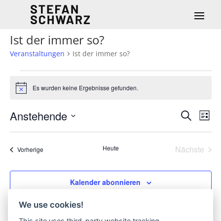
Ist der immer so?
Veranstaltungen
Ist der immer so?
Veranstaltungen
Es wurden keine Ergebnisse gefunden.
Hinweis
Verans
Ver
Anstehende
Suche
Liste
Ans
Such-
Datum
Nav
und
wählen.
Heute
Nächste
Ansich
Veranstaltungen
Vorherige
Veransta
Kalender abonnieren
We use cookies!
This site uses third-party website tracking