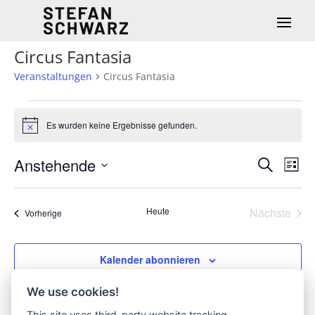
Circus Fantasia
Veranstaltungen
Circus Fantasia
Veranstaltungen
Es wurden keine Ergebnisse gefunden.
Hinweis
Verans
Ver
Anstehende
Suche
Liste
Ans
Such-
Datum
Nav
und
wählen.
Heute
Nächste
Ansich
Veranstaltungen
Vorherige
Veransta
Kalender abonnieren
We use cookies!
This site uses third-party website tracking