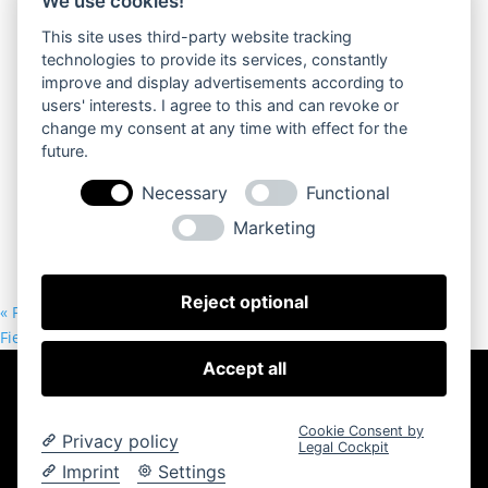
We use cookies!
This site uses third-party website tracking
technologies to provide its services, constantly
improve and display advertisements according to
users' interests. I agree to this and can revoke or
change my consent at any time with effect for the
future.
Necessary
Functional
Marketing
Reject optional
«
Fiese Viecher – Der kleine Gartenversager Teil 2
Fiese Viecher – Der kleine Gartenversager Teil 2
»
Accept all
Copyright © 2024 – Stefan Schwarz. Alle Rechte
vorbehalten.
Cookie Consent by
Impressum
Privacy policy
Legal Cockpit
Imprint
Settings
Datenschutz